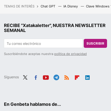
TEMAS DE INTERÉS
Chat GPT
IA Disney
Clave Windows
RECIBE "Xatakaletter", NUESTRA NEWSLETTER
SEMANAL
SUSCRIBIR
Suscribiéndote aceptas nuestra
política de privacidad
Síguenos
Twit
Fac
You
Tele
RSS
Flip
Link
ter
ebo
tub
gra
boa
edIn
ok
e
m
rd
En Genbeta hablamos de...