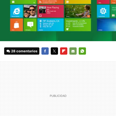
28 comentarios
FACEBOOK
TWITTER
FLIPBOARD
E-
WHATSAPP
MAIL