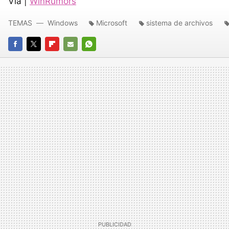
Vía |
WinRumors
TEMAS
Windows
Microsoft
sistema de archivos
FACEBOOK
TWITTER
FLIPBOARD
E-
WHATSAPP
MAIL