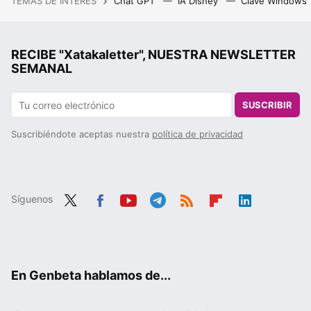
TEMAS DE INTERÉS
Chat GPT
IA Disney
Clave Windows
RECIBE "Xatakaletter", NUESTRA NEWSLETTER
SEMANAL
SUSCRIBIR
Suscribiéndote aceptas nuestra
política de privacidad
Síguenos
Twit
Fac
You
Tele
RSS
Flip
Link
ter
ebo
tub
gra
boa
edIn
ok
e
m
rd
En Genbeta hablamos de...