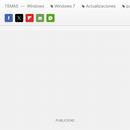
TEMAS
Windows
Windows 7
Actualizaciones
p
FACEBOOK
TWITTER
FLIPBOARD
E-
WHATSAPP
MAIL