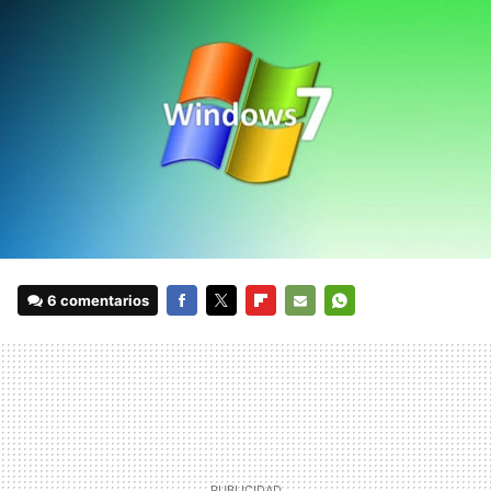
6 comentarios
FACEBOOK
TWITTER
FLIPBOARD
E-
WHATSAPP
MAIL