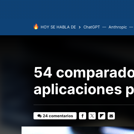
HOY SE HABLA DE
ChatGPT
Anthropic
54 comparador
aplicaciones p
24 comentarios
FACEBOOK
TWITTER
FLIPBOARD
E-
MAIL