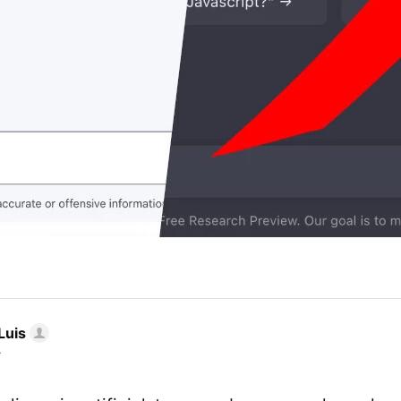
Luis
r