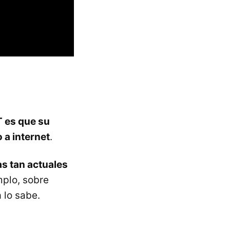
 es que su
 a internet
.
s tan actuales
mplo, sobre
 lo sabe.