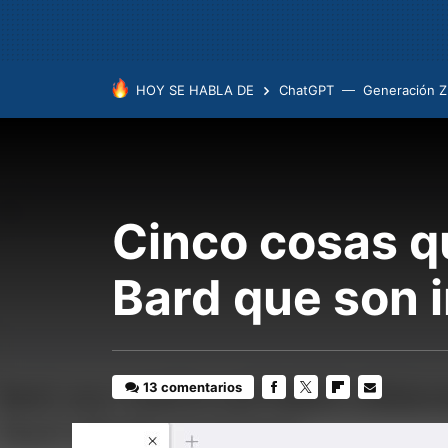
HOY SE HABLA DE
ChatGPT
Generación Z
Cinco cosas q
Bard que son 
13 comentarios
FACEBOOK
TWITTER
FLIPBOARD
E-
MAIL