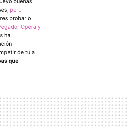
 nuevo buenas
ses,
pero
eres probarlo
vegador Opera y
s ha
ación
mpetir de tú a
sas que