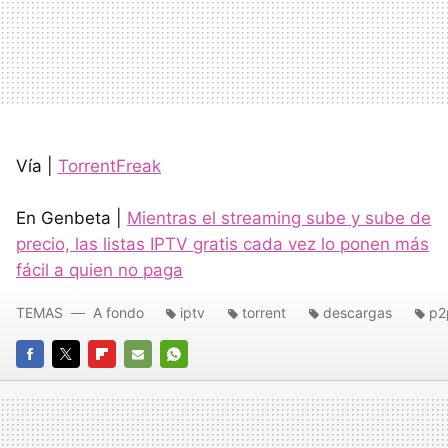
Vía |
TorrentFreak
En Genbeta |
Mientras el streaming sube y sube de
precio, las listas IPTV gratis cada vez lo ponen más
fácil a quien no paga
TEMAS
A fondo
iptv
torrent
descargas
p2
FACEBOOK
TWITTER
FLIPBOARD
E-
WHATSAPP
MAIL