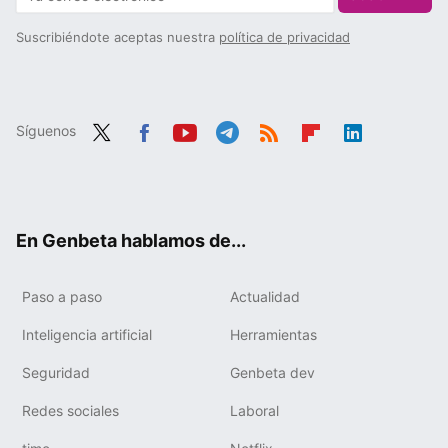
Suscribiéndote aceptas nuestra
política de privacidad
Síguenos
Twit
Fac
You
Tele
RSS
Flip
Link
ter
ebo
tub
gra
boa
edIn
ok
e
m
rd
En Genbeta hablamos de...
Paso a paso
Actualidad
Inteligencia artificial
Herramientas
Seguridad
Genbeta dev
Redes sociales
Laboral