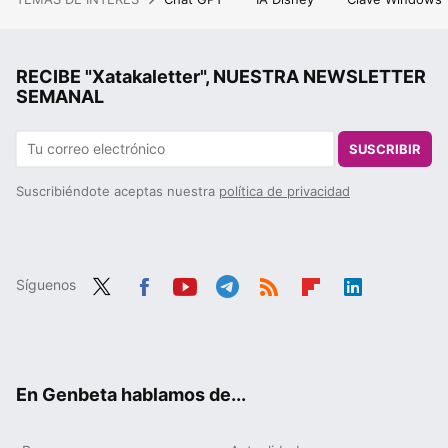
RECIBE "Xatakaletter", NUESTRA NEWSLETTER
SEMANAL
SUSCRIBIR
Suscribiéndote aceptas nuestra
política de privacidad
Síguenos
Twit
Fac
You
Tele
RSS
Flip
Link
ter
ebo
tub
gra
boa
edIn
ok
e
m
rd
En Genbeta hablamos de...