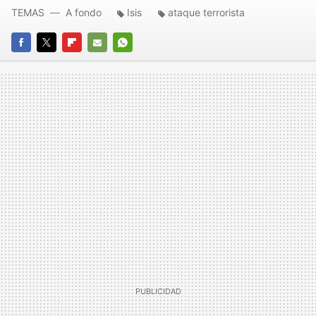
TEMAS
A fondo
Isis
ataque terrorista
FACEBOOK
TWITTER
FLIPBOARD
E-
WHATSAPP
MAIL