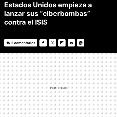
Estados Unidos empieza a
lanzar sus “ciberbombas”
contra el ISIS
2 comentarios
FACEBOOK
TWITTER
FLIPBOARD
E-
WHATSAPP
MAIL