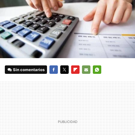
Sin comentarios
FACEBOOK
TWITTER
FLIPBOARD
E-
WHATSAPP
MAIL