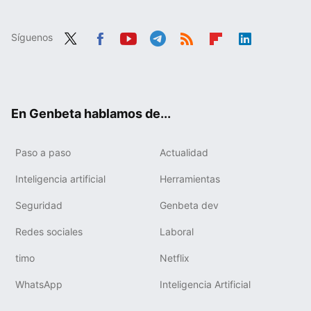
Síguenos
Twit
Fac
You
Tele
RSS
Flip
Link
ter
ebo
tub
gra
boa
edIn
ok
e
m
rd
En Genbeta hablamos de...
Paso a paso
Actualidad
Inteligencia artificial
Herramientas
Seguridad
Genbeta dev
Redes sociales
Laboral
timo
Netflix
WhatsApp
Inteligencia Artificial