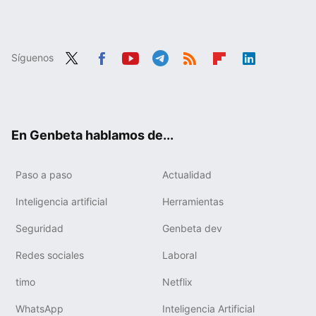
Síguenos
Twit
Fac
You
Tele
RSS
Flip
Link
ter
ebo
tub
gra
boa
edIn
ok
e
m
rd
En Genbeta hablamos de...
Paso a paso
Actualidad
Inteligencia artificial
Herramientas
Seguridad
Genbeta dev
Redes sociales
Laboral
timo
Netflix
WhatsApp
Inteligencia Artificial