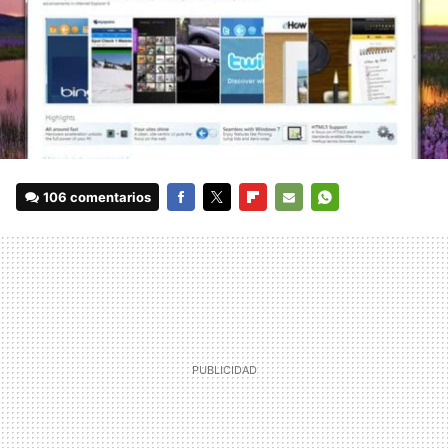
106 comentarios
FACEBOOK
TWITTER
FLIPBOARD
E-
WHATSAPP
MAIL