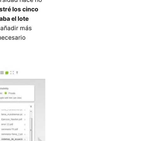
stré los cinco
ba el lote
s añadir más
necesario