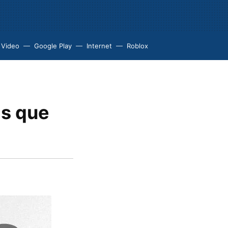
 Video
Google Play
Internet
Roblox
ás que