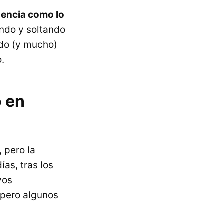
sencia como lo
ando y soltando
ado (y mucho)
.
o en
, pero la
ías, tras los
vos
 pero algunos