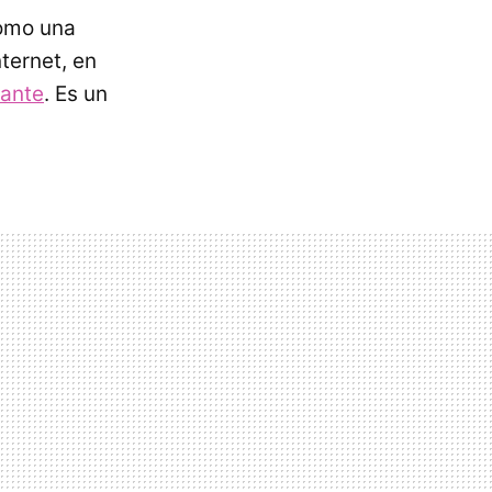
omo una
ternet, en
tante
. Es un