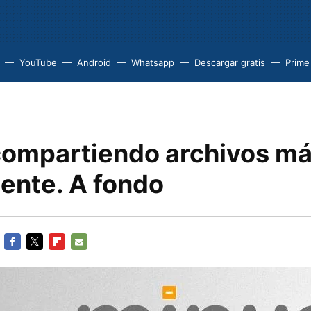
YouTube
Android
Whatsapp
Descargar gratis
Prime
compartiendo archivos m
ente. A fondo
FACEBOOK
TWITTER
FLIPBOARD
E-
MAIL