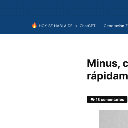
HOY SE HABLA DE
ChatGPT
Generación Z
Minus, 
rápidam
18 comentarios