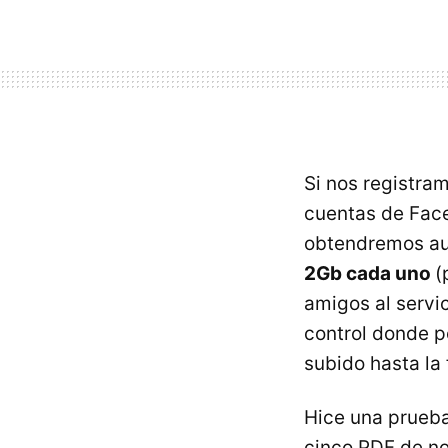
Si nos registram
cuentas de Face
obtendremos a
2Gb cada uno
(
amigos al servi
control donde p
subido hasta la 
Hice una prueba
cinco
PDF
de no