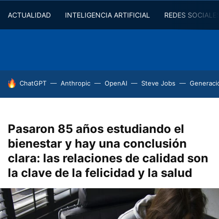
ACTUALIDAD
INTELIGENCIA ARTIFICIAL
REDES SOCIALE
HOY SE HABLA DE
ChatGPT
Anthropic
OpenAI
Steve Jobs
Generaci
Pasaron 85 años estudiando el
bienestar y hay una conclusión
clara: las relaciones de calidad son
la clave de la felicidad y la salud