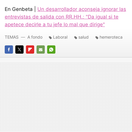
En Genbeta |
Un desarrollador aconseja ignorar las
entrevistas de salida con RR.HH.: "Da igual si te
apetece decirle a tu jefe lo mal que dirige"
TEMAS
A fondo
Laboral
salud
hemeroteca
FACEBOOK
TWITTER
FLIPBOARD
E-
WHATSAPP
MAIL