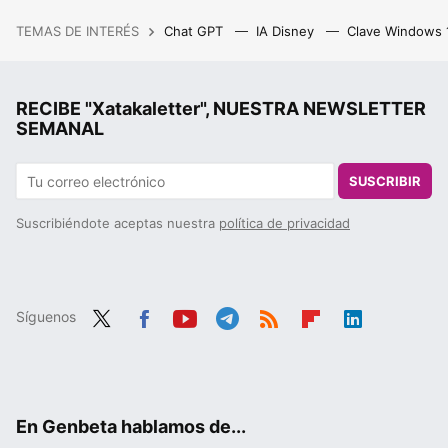
TEMAS DE INTERÉS
Chat GPT
IA Disney
Clave Windows
RECIBE "Xatakaletter", NUESTRA NEWSLETTER
SEMANAL
SUSCRIBIR
Suscribiéndote aceptas nuestra
política de privacidad
Síguenos
Twit
Fac
You
Tele
RSS
Flip
Link
ter
ebo
tub
gra
boa
edIn
ok
e
m
rd
En Genbeta hablamos de...