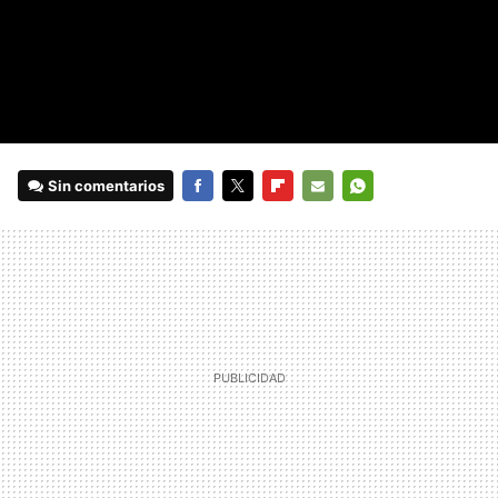
Sin comentarios
FACEBOOK
TWITTER
FLIPBOARD
E-
WHATSAPP
MAIL