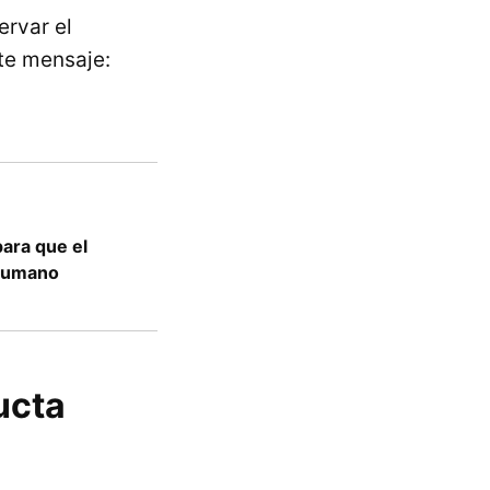
ervar el
nte mensaje:
para que el
 humano
ucta