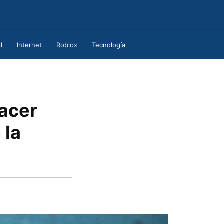
d
Internet
Roblox
Tecnología
hacer
 la