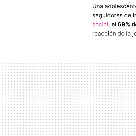
Una adolescente
seguidores de I
social
,
el 69% d
reacción de la j