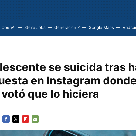
OpenAI
Steve Jobs
Generación Z
Google Maps
Androi
lescente se suicida tras 
uesta en Instagram donde
votó que lo hiciera
FACEBOOK
TWITTER
FLIPBOARD
E-
MAIL