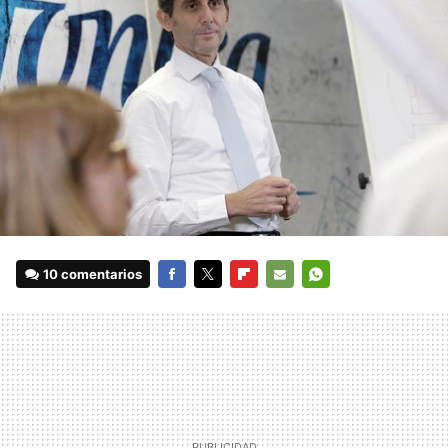
10 comentarios
FACEBOOK
TWITTER
FLIPBOARD
E-
WHATSAPP
MAIL