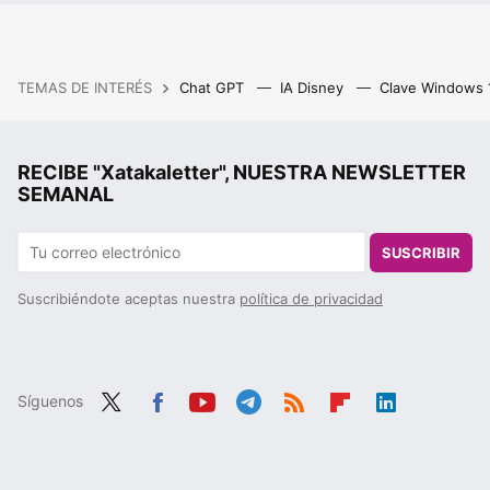
TEMAS DE INTERÉS
Chat GPT
IA Disney
Clave Windows
RECIBE "Xatakaletter", NUESTRA NEWSLETTER
SEMANAL
SUSCRIBIR
Suscribiéndote aceptas nuestra
política de privacidad
Síguenos
Twit
Fac
You
Tele
RSS
Flip
Link
ter
ebo
tub
gra
boa
edIn