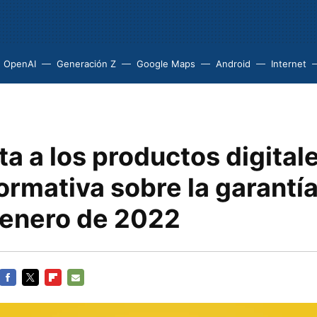
OpenAI
Generación Z
Google Maps
Android
Internet
ta a los productos digitale
rmativa sobre la garantía 
e enero de 2022
FACEBOOK
TWITTER
FLIPBOARD
E-
MAIL