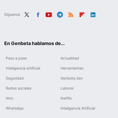
Síguenos
Twit
Fac
You
Tele
RSS
Flip
Link
ter
ebo
tub
gra
boa
edIn
ok
e
m
rd
En Genbeta hablamos de...
Paso a paso
Actualidad
Inteligencia artificial
Herramientas
Seguridad
Genbeta dev
Redes sociales
Laboral
timo
Netflix
WhatsApp
Inteligencia Artificial