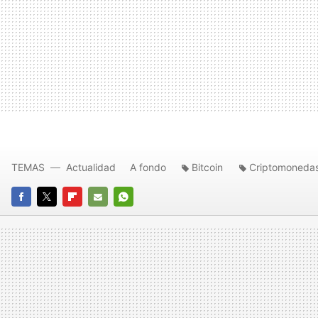
TEMAS
Actualidad
A fondo
Bitcoin
Criptomoneda
FACEBOOK
TWITTER
FLIPBOARD
E-
WHATSAPP
MAIL