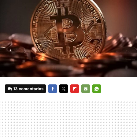
13 comentarios
FACEBOOK
TWITTER
FLIPBOARD
E-
WHATSAPP
MAIL