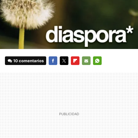
10 comentarios
FACEBOOK
TWITTER
FLIPBOARD
E-
WHATSAPP
MAIL