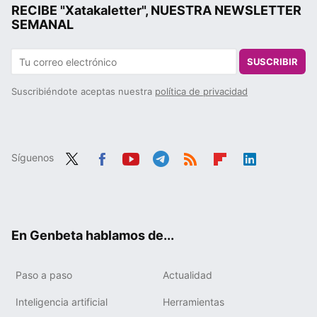
RECIBE "Xatakaletter", NUESTRA NEWSLETTER
SEMANAL
SUSCRIBIR
Suscribiéndote aceptas nuestra
política de privacidad
Síguenos
Twit
Fac
You
Tele
RSS
Flip
Link
ter
ebo
tub
gra
boa
edIn
ok
e
m
rd
En Genbeta hablamos de...
Paso a paso
Actualidad
Inteligencia artificial
Herramientas