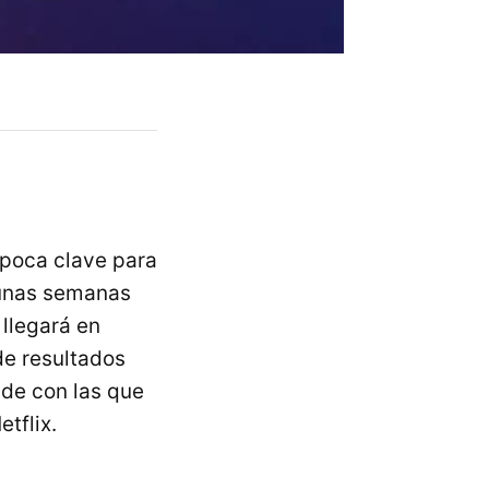
época clave para
 unas semanas
 llegará en
de resultados
 de con las que
tflix.