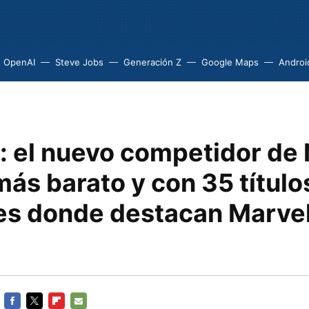
OpenAI
Steve Jobs
Generación Z
Google Maps
Androi
 el nuevo competidor de 
más barato y con 35 título
les donde destacan Marvel