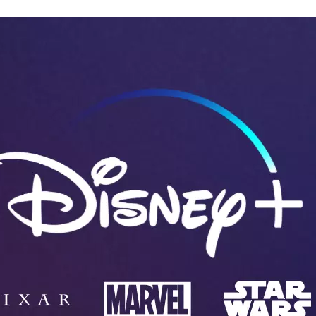
FACEBOOK
TWITTER
FLIPBOARD
E-
MAIL