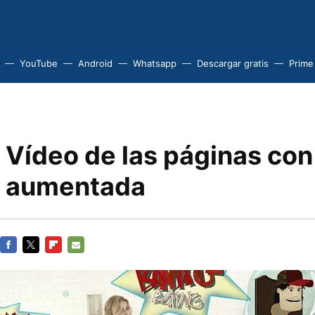
YouTube
Android
Whatsapp
Descargar gratis
Prime
 Vídeo de las páginas con
d aumentada
FACEBOOK
TWITTER
FLIPBOARD
E-
MAIL