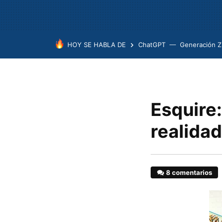
HOY SE HABLA DE
ChatGPT
Generación Z
Esquire:
realida
8 comentarios