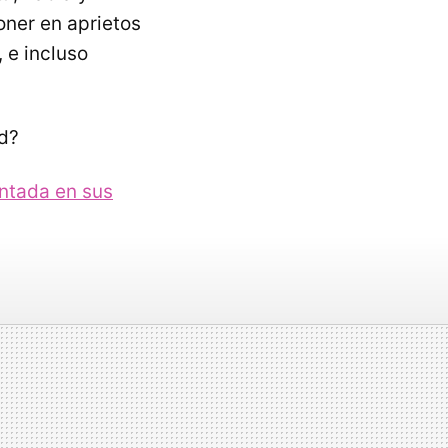
oner en aprietos
 e incluso
ad?
entada en sus