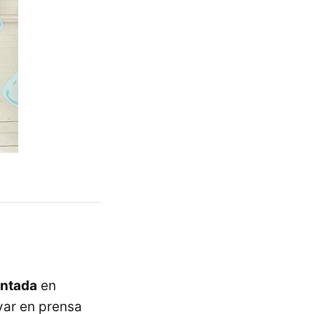
entada
en
var en prensa