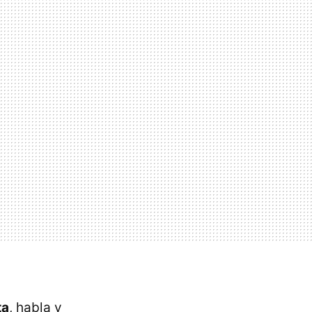
ta
, habla y