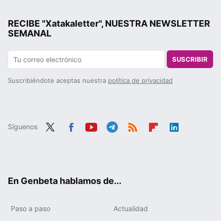
RECIBE "Xatakaletter", NUESTRA NEWSLETTER
SEMANAL
SUSCRIBIR
Suscribiéndote aceptas nuestra
política de privacidad
Síguenos
Twit
Fac
You
Tele
RSS
Flip
Link
ter
ebo
tub
gra
boa
edIn
ok
e
m
rd
En Genbeta hablamos de...
Paso a paso
Actualidad