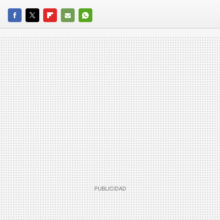
FACEBOOK
TWITTER
FLIPBOARD
E-
WHATSAPP
MAIL