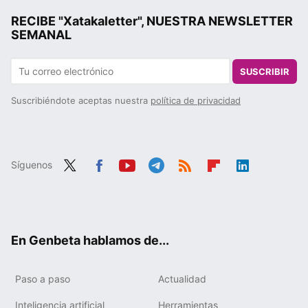
RECIBE "Xatakaletter", NUESTRA NEWSLETTER
SEMANAL
SUSCRIBIR
Suscribiéndote aceptas nuestra
política de privacidad
Síguenos
Twit
Fac
You
Tele
RSS
Flip
Link
ter
ebo
tub
gra
boa
edIn
ok
e
m
rd
En Genbeta hablamos de...
Paso a paso
Actualidad
Inteligencia artificial
Herramientas