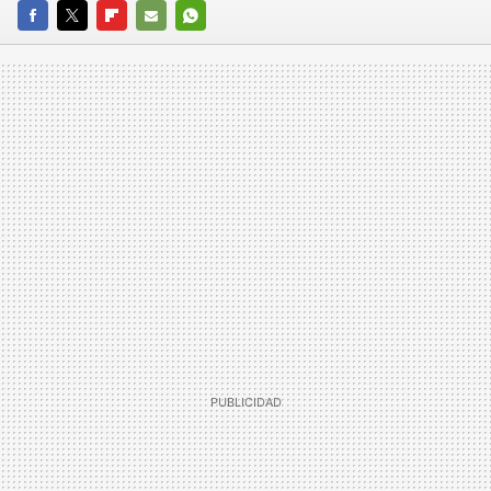
FACEBOOK
TWITTER
FLIPBOARD
E-
WHATSAPP
MAIL