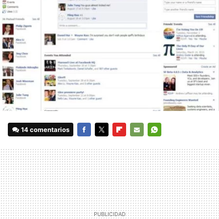
14 comentarios
FACEBOOK
TWITTER
FLIPBOARD
E-
WHATSAPP
MAIL