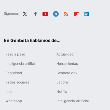
Síguenos
Twit
Fac
You
Tele
RSS
Flip
Link
ter
ebo
tub
gra
boa
edIn
ok
e
m
rd
En Genbeta hablamos de...
Paso a paso
Actualidad
Inteligencia artificial
Herramientas
Seguridad
Genbeta dev
Redes sociales
Laboral
timo
Netflix
WhatsApp
Inteligencia Artificial