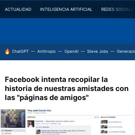
ACTUALIDAD
INTELIGENCIA ARTIFICIAL
REDES SOCIALE
HOY SE HABLA DE
ChatGPT
Anthropic
OpenAI
Steve Jobs
Generaci
Facebook intenta recopilar la
historia de nuestras amistades con
las "páginas de amigos"