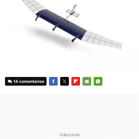
14 comentarios
FACEBOOK
TWITTER
FLIPBOARD
E-
WHATSAPP
MAIL