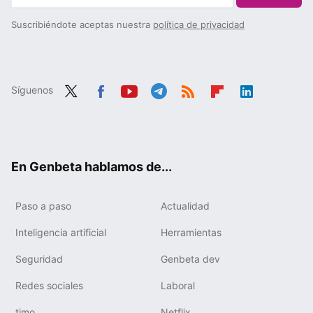
Suscribiéndote aceptas nuestra
política de privacidad
Síguenos
Twit
Fac
You
Tele
RSS
Flip
Link
ter
ebo
tub
gra
boa
edIn
ok
e
m
rd
En Genbeta hablamos de...
Paso a paso
Actualidad
Inteligencia artificial
Herramientas
Seguridad
Genbeta dev
Redes sociales
Laboral
timo
Netflix