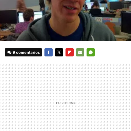
9 comentarios
FACEBOOK
TWITTER
FLIPBOARD
E-
WHATSAPP
MAIL