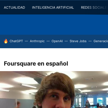
ACTUALIDAD
INTELIGENCIA ARTIFICIAL
REDES SOCIALE
HOY SE HABLA DE
ChatGPT
Anthropic
OpenAI
Steve Jobs
Generaci
Foursquare en español