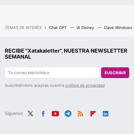
TEMAS DE INTERÉS
Chat GPT
IA Disney
Clave Windows
RECIBE "Xatakaletter", NUESTRA NEWSLETTER
SEMANAL
SUSCRIBIR
Suscribiéndote aceptas nuestra
política de privacidad
Síguenos
Twit
Fac
You
Tele
RSS
Flip
Link
ter
ebo
tub
gra
boa
edIn