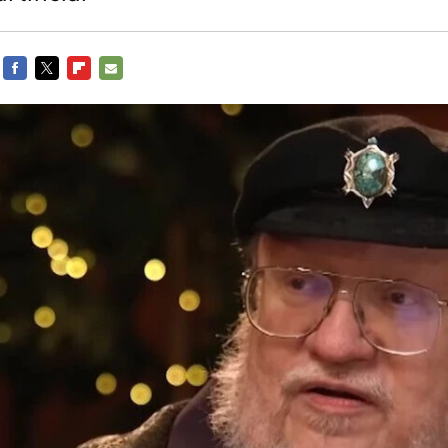
FACEBOOK
TWITTER
FLIPBOARD
E-
MAIL