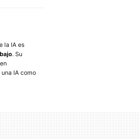
 la IA es
abajo
. Su
uen
 una IA como