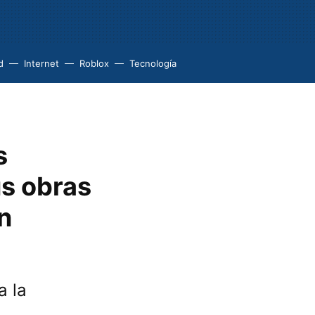
d
Internet
Roblox
Tecnología
s
s obras
n
a la