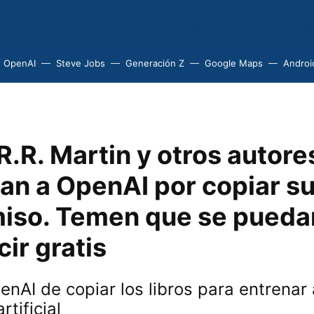
OpenAI
Steve Jobs
Generación Z
Google Maps
Androi
.R. Martin y otros autore
n a OpenAI por copiar su
miso. Temen que se pueda
ir gratis
nAI de copiar los libros para entrenar 
rtificial