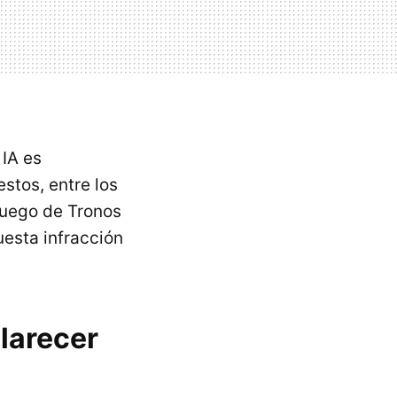
 IA es
estos, entre los
 Juego de Tronos
esta infracción
larecer