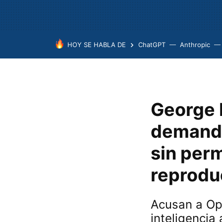
HOY SE HABLA DE
ChatGPT
Anthropic
George R
demanda
sin per
reproduc
Acusan a Ope
inteligencia a