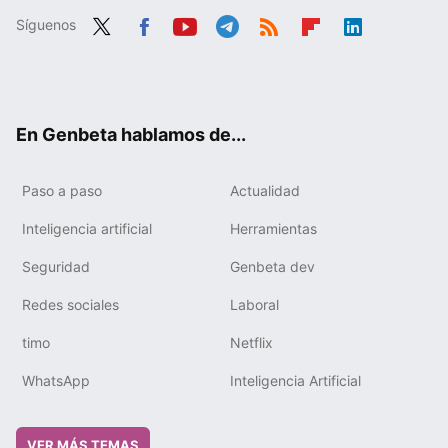
Síguenos
Twit
Fac
You
Tele
RSS
Flip
Link
ter
ebo
tub
gra
boa
edIn
ok
e
m
rd
En Genbeta hablamos de...
Paso a paso
Actualidad
Inteligencia artificial
Herramientas
Seguridad
Genbeta dev
Redes sociales
Laboral
timo
Netflix
WhatsApp
Inteligencia Artificial
VER MÁS TEMAS