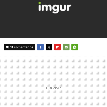
11 comentarios
FACEBOOK
TWITTER
FLIPBOARD
E-
WHATSAPP
MAIL