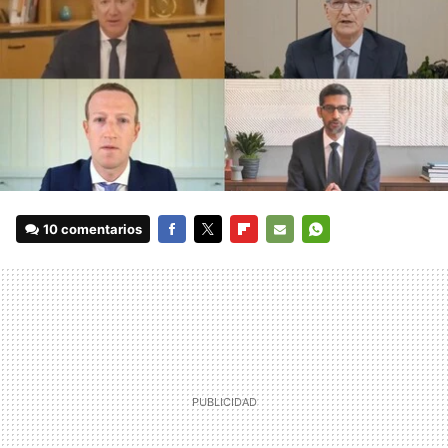
10 comentarios
FACEBOOK
TWITTER
FLIPBOARD
E-
WHATSAPP
MAIL