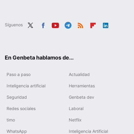
Síguenos
Twit
Fac
You
Tele
RSS
Flip
Link
ter
ebo
tub
gra
boa
edIn
ok
e
m
rd
En Genbeta hablamos de...
Paso a paso
Actualidad
Inteligencia artificial
Herramientas
Seguridad
Genbeta dev
Redes sociales
Laboral
timo
Netflix
WhatsApp
Inteligencia Artificial