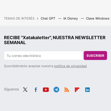
TEMAS DE INTERÉS
Chat GPT
IA Disney
Clave Windows
RECIBE "Xatakaletter", NUESTRA NEWSLETTER
SEMANAL
SUSCRIBIR
Suscribiéndote aceptas nuestra
política de privacidad
Síguenos
Twit
Fac
You
Tele
RSS
Flip
Link
ter
ebo
tub
gra
boa
edIn