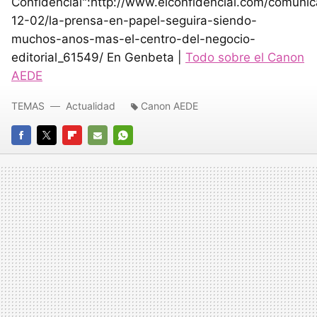
Confidencial":http://www.elconfidencial.com/comuni
12-02/la-prensa-en-papel-seguira-siendo-
muchos-anos-mas-el-centro-del-negocio-
editorial_61549/ En Genbeta |
Todo sobre el Canon
AEDE
TEMAS
Actualidad
Canon AEDE
FACEBOOK
TWITTER
FLIPBOARD
E-
WHATSAPP
MAIL