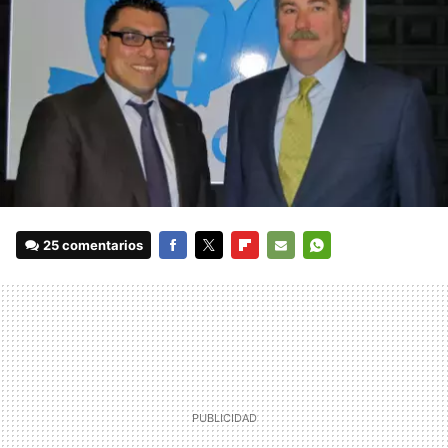
25 comentarios
FACEBOOK
TWITTER
FLIPBOARD
E-
WHATSAPP
MAIL