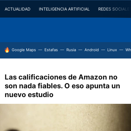
ACTUALIDAD
INTELIGENCIA ARTIFICIAL
REDES SOCIALE
HOY SE HABLA DE
Google Maps
Estafas
Rusia
Android
Linux
Wh
Las calificaciones de Amazon no
son nada fiables. O eso apunta un
nuevo estudio