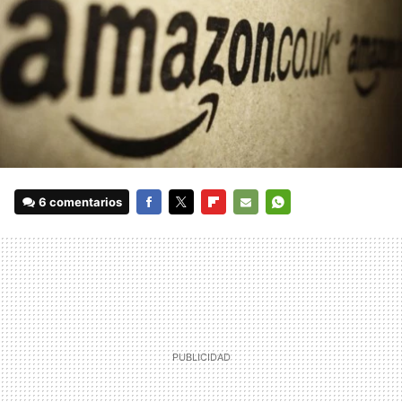
6 comentarios
FACEBOOK
TWITTER
FLIPBOARD
E-
WHATSAPP
MAIL