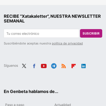
RECIBE "Xatakaletter", NUESTRA NEWSLETTER
SEMANAL
SUSCRIBIR
Suscribiéndote aceptas nuestra
política de privacidad
Síguenos
Twit
Fac
You
Tele
RSS
Flip
Link
ter
ebo
tub
gra
boa
edIn
ok
e
m
rd
En Genbeta hablamos de...
Paso a paso
Actualidad