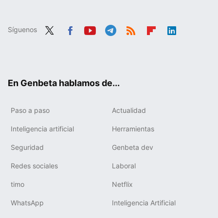
Síguenos
Twit
Fac
You
Tele
RSS
Flip
Link
ter
ebo
tub
gra
boa
edIn
ok
e
m
rd
En Genbeta hablamos de...
Paso a paso
Actualidad
Inteligencia artificial
Herramientas
Seguridad
Genbeta dev
Redes sociales
Laboral
timo
Netflix
WhatsApp
Inteligencia Artificial