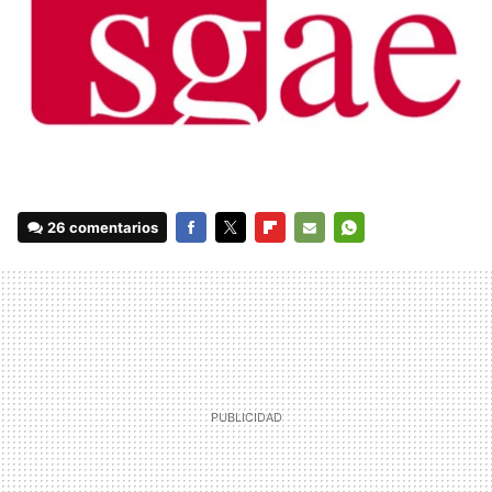
26 comentarios
FACEBOOK
TWITTER
FLIPBOARD
E-
WHATSAPP
MAIL