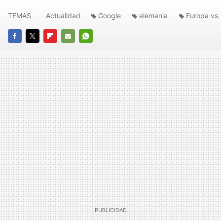
TEMAS
Actualidad
Google
alemania
Europa vs
FACEBOOK
TWITTER
FLIPBOARD
E-
WHATSAPP
MAIL