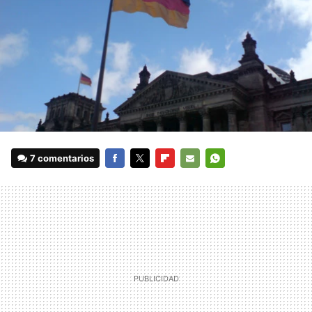
7 comentarios
FACEBOOK
TWITTER
FLIPBOARD
E-
WHATSAPP
MAIL