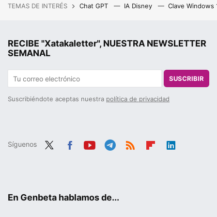
TEMAS DE INTERÉS
Chat GPT
IA Disney
Clave Windows
RECIBE "Xatakaletter", NUESTRA NEWSLETTER
SEMANAL
SUSCRIBIR
Suscribiéndote aceptas nuestra
política de privacidad
Síguenos
Twit
Fac
You
Tele
RSS
Flip
Link
ter
ebo
tub
gra
boa
edIn
ok
e
m
rd
En Genbeta hablamos de...