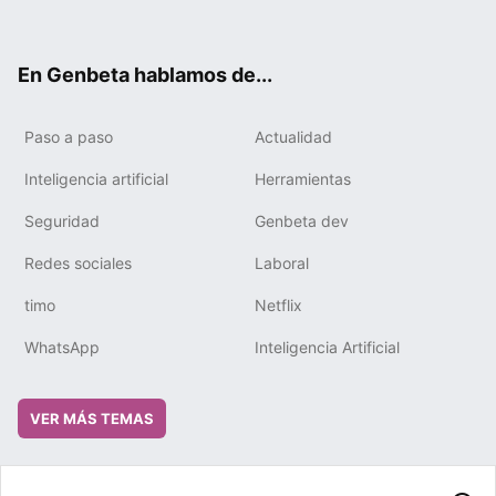
ter
ebo
tub
gra
boa
edIn
ok
e
m
rd
En Genbeta hablamos de...
Paso a paso
Actualidad
Inteligencia artificial
Herramientas
Seguridad
Genbeta dev
Redes sociales
Laboral
timo
Netflix
WhatsApp
Inteligencia Artificial
VER MÁS TEMAS