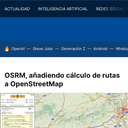
ACTUALIDAD
INTELIGENCIA ARTIFICIAL
REDES SOCIALE
HOY SE HABLA DE
OpenAI
Steve Jobs
Generación Z
Android
Whats
OSRM, añadiendo cálculo de rutas
a OpenStreetMap