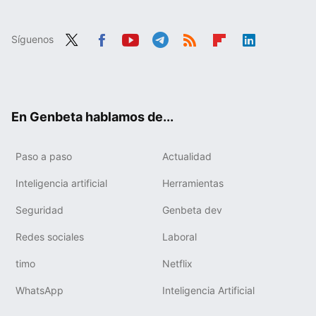
Síguenos
Twit
Fac
You
Tele
RSS
Flip
Link
ter
ebo
tub
gra
boa
edIn
ok
e
m
rd
En Genbeta hablamos de...
Paso a paso
Actualidad
Inteligencia artificial
Herramientas
Seguridad
Genbeta dev
Redes sociales
Laboral
timo
Netflix
WhatsApp
Inteligencia Artificial