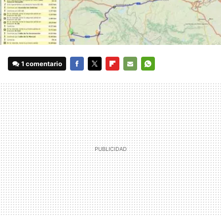
1 comentario
FACEBOOK
TWITTER
FLIPBOARD
E-
WHATSAPP
MAIL