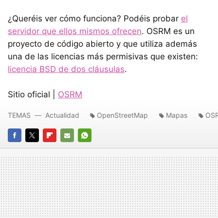
¿Queréis ver cómo funciona? Podéis probar
el
servidor que ellos mismos ofrecen
. OSRM es un
proyecto de código abierto y que utiliza además
una de las licencias más permisivas que existen:
licencia BSD de dos cláusulas
.
Sitio oficial |
OSRM
TEMAS
Actualidad
OpenStreetMap
Mapas
OS
FACEBOOK
TWITTER
FLIPBOARD
E-
WHATSAPP
MAIL