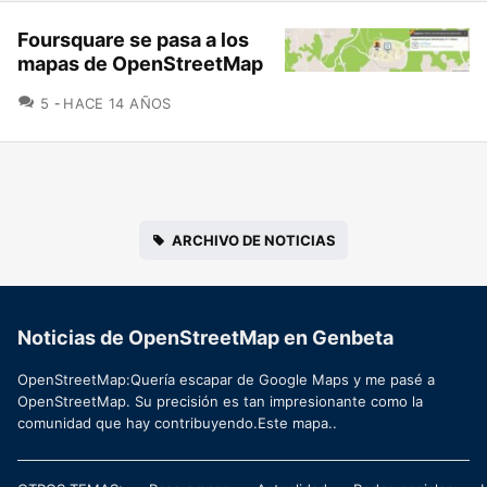
Foursquare se pasa a los
mapas de OpenStreetMap
COMENTARIOS
5
HACE 14 AÑOS
ARCHIVO DE NOTICIAS
Noticias de OpenStreetMap en Genbeta
OpenStreetMap:Quería escapar de Google Maps y me pasé a
OpenStreetMap. Su precisión es tan impresionante como la
comunidad que hay contribuyendo.Este mapa..