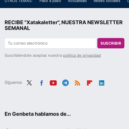
OTROS TEMAS:
Paso a paso
Actualidad
Redes sociales
RECIBE "Xatakaletter", NUESTRA NEWSLETTER
SEMANAL
SUSCRIBIR
Suscribiéndote aceptas nuestra
política de privacidad
Síguenos
Twit
Fac
You
Tele
RSS
Flip
Link
ter
ebo
tub
gra
boa
edIn
ok
e
m
rd
En Genbeta hablamos de...