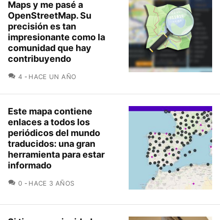
Maps y me pasé a
OpenStreetMap. Su
precisión es tan
impresionante como la
comunidad que hay
contribuyendo
COMENTARIOS
4
HACE UN AÑO
Este mapa contiene
enlaces a todos los
periódicos del mundo
traducidos: una gran
herramienta para estar
informado
COMENTARIOS
0
HACE 3 AÑOS