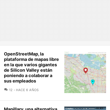
OpenStreetMap, la
plataforma de mapas libre
en la que varios gigantes
de Silicon Valley están
poniendo a colaborar a
sus empleados
COMENTARIOS
12
HACE 6 AÑOS
Mapillary, una alternativa