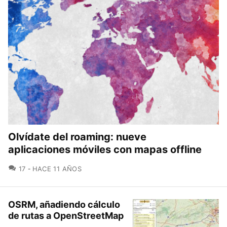
Olvídate del roaming: nueve
aplicaciones móviles con mapas offline
COMENTARIOS
17
HACE 11 AÑOS
OSRM, añadiendo cálculo
de rutas a OpenStreetMap