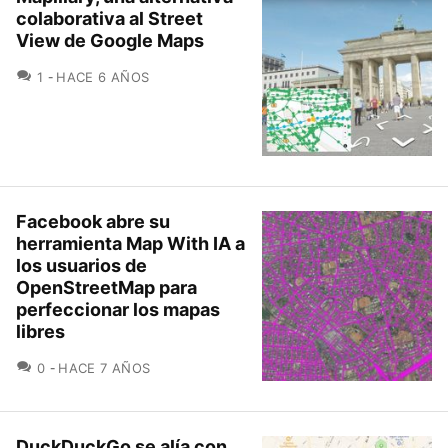
colaborativa al Street
View de Google Maps
COMENTARIOS
1
HACE 6 AÑOS
Facebook abre su
herramienta Map With IA a
los usuarios de
OpenStreetMap para
perfeccionar los mapas
libres
COMENTARIOS
0
HACE 7 AÑOS
DuckDuckGo se alía con