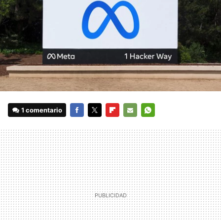
1 comentario
FACEBOOK
TWITTER
FLIPBOARD
E-
WHATSAPP
MAIL