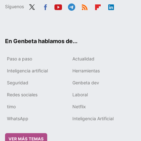
Síguenos
Twit
Fac
You
Tele
RSS
Flip
Link
ter
ebo
tub
gra
boa
edIn
ok
e
m
rd
En Genbeta hablamos de...
Paso a paso
Actualidad
Inteligencia artificial
Herramientas
Seguridad
Genbeta dev
Redes sociales
Laboral
timo
Netflix
WhatsApp
Inteligencia Artificial
VER MÁS TEMAS