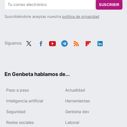
SUSCRIBIR
Suscribiéndote aceptas nuestra
política de privacidad
Síguenos
Twit
Fac
You
Tele
RSS
Flip
Link
ter
ebo
tub
gra
boa
edIn
ok
e
m
rd
En Genbeta hablamos de...
Paso a paso
Actualidad
Inteligencia artificial
Herramientas
Seguridad
Genbeta dev
Redes sociales
Laboral