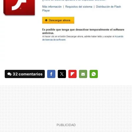
32 comentarios
FACEBOOK
TWITTER
FLIPBOARD
E-
WHATSAPP
MAIL