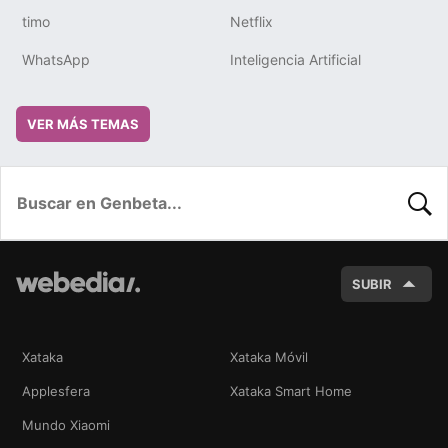
timo
Netflix
WhatsApp
Inteligencia Artificial
VER MÁS TEMAS
BUSC
SUBIR
Xataka
Xataka Móvil
Applesfera
Xataka Smart Home
Mundo Xiaomi