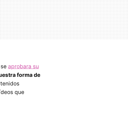
 se
aprobara su
uestra forma de
ntenidos
vídeos que