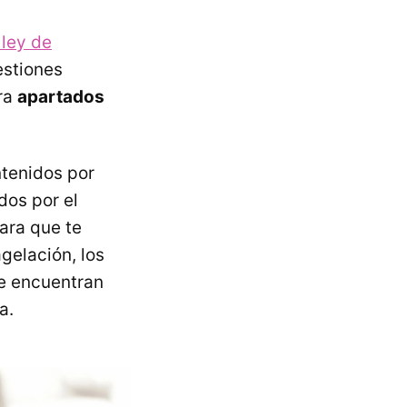
 ley de
estiones
gra
apartados
ntenidos por
dos por el
ara que te
agelación, los
se encuentran
a.