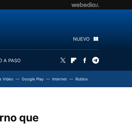
NUEVO
O A PASO
Twitter
Flipboard
Facebook
Telegram
e Video
Google Play
Internet
Roblox
orno que