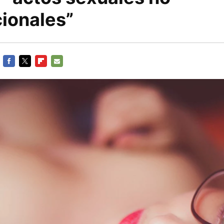
ionales”
FACEBOOK
TWITTER
FLIPBOARD
E-
MAIL