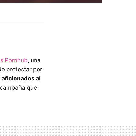
is Pornhub
, una
de protestar por
s
aficionados al
a campaña que