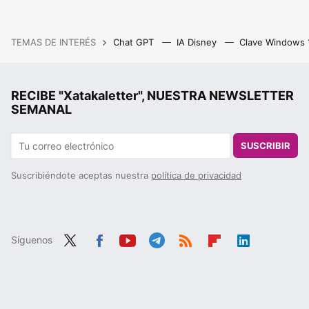
TEMAS DE INTERÉS
Chat GPT
IA Disney
Clave Windows
RECIBE "Xatakaletter", NUESTRA NEWSLETTER
SEMANAL
SUSCRIBIR
Suscribiéndote aceptas nuestra
política de privacidad
Síguenos
Twit
Fac
You
Tele
RSS
Flip
Link
ter
ebo
tub
gra
boa
edIn
ok
e
m
rd