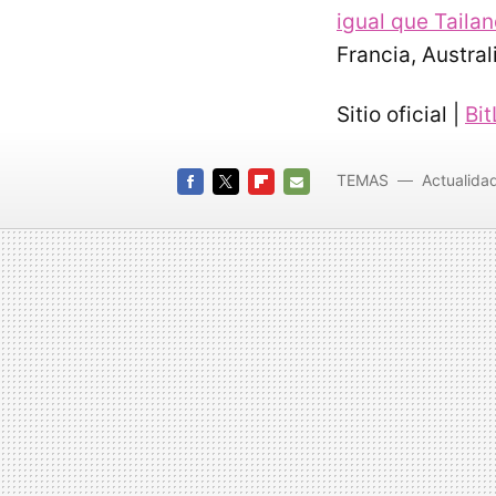
igual que Tailan
Francia, Austra
Sitio oficial |
Bit
TEMAS
Actualida
FACEBOOK
TWITTER
FLIPBOARD
E-
MAIL