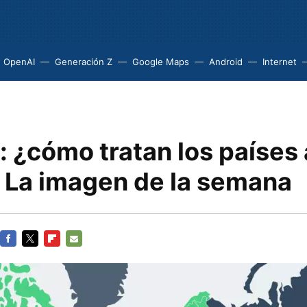
OpenAI
Generación Z
Google Maps
Android
Internet
: ¿cómo tratan los países 
? La imagen de la semana
FACEBOOK
TWITTER
FLIPBOARD
E-
MAIL