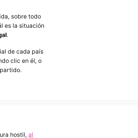
ida, sobre todo
l es la situación
gal
.
ial de cada país
o clic en él, o
partido.
ra hostil,
al