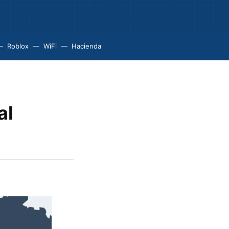
Roblox
WiFi
Hacienda
al