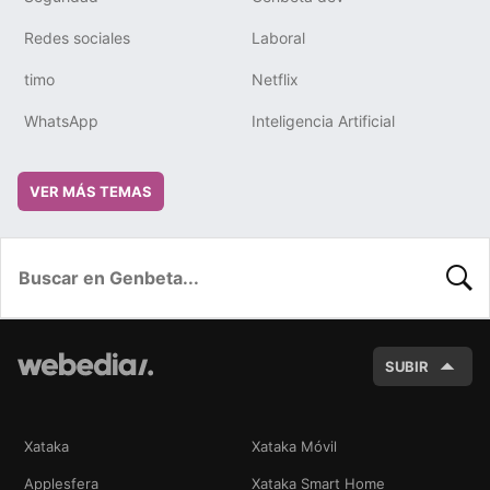
Redes sociales
Laboral
timo
Netflix
WhatsApp
Inteligencia Artificial
VER MÁS TEMAS
BUSC
SUBIR
Xataka
Xataka Móvil
Applesfera
Xataka Smart Home