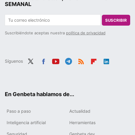
SEMANAL
SUSCRIBIR
Suscribiéndote aceptas nuestra
política de privacidad
Síguenos
Twit
Fac
You
Tele
RSS
Flip
Link
ter
ebo
tub
gra
boa
edIn
ok
e
m
rd
En Genbeta hablamos de...
Paso a paso
Actualidad
Inteligencia artificial
Herramientas
Seguridad
Genbeta dev