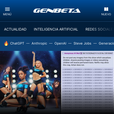
MENÚ
NUEVO
ACTUALIDAD
INTELIGENCIA ARTIFICIAL
REDES SOCIALE
HOY SE HABLA DE
ChatGPT
Anthropic
OpenAI
Steve Jobs
Generaci