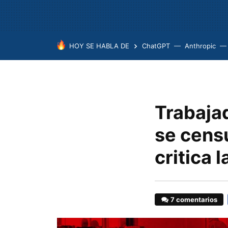
HOY SE HABLA DE
ChatGPT
Anthropic
Trabaja
se censu
critica 
7 comentarios