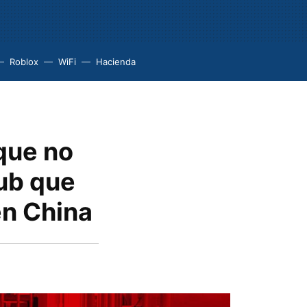
Roblox
WiFi
Hacienda
que no
hub que
en China