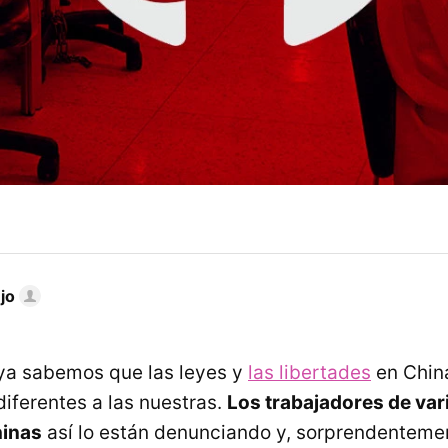
jo
 ya sabemos que las leyes y
las libertades
en China
iferentes a las nuestras.
Los trabajadores de va
hinas
así lo están denunciando y, sorprendentemen