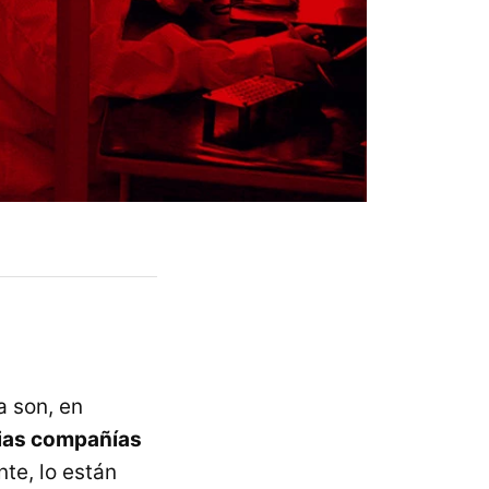
 son, en
rias compañías
te, lo están