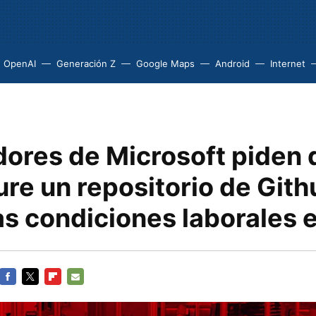
OpenAI
Generación Z
Google Maps
Android
Internet
dores de Microsoft piden 
re un repositorio de Git
las condiciones laborales 
FACEBOOK
TWITTER
FLIPBOARD
E-
MAIL