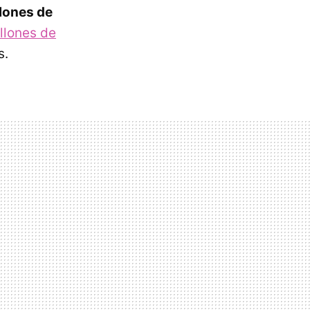
llones de
llones de
s.