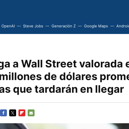
OpenAI
Steve Jobs
Generación Z
Google Maps
Androi
ga a Wall Street valorada 
millones de dólares prom
s que tardarán en llegar
FACEBOOK
TWITTER
FLIPBOARD
E-
MAIL