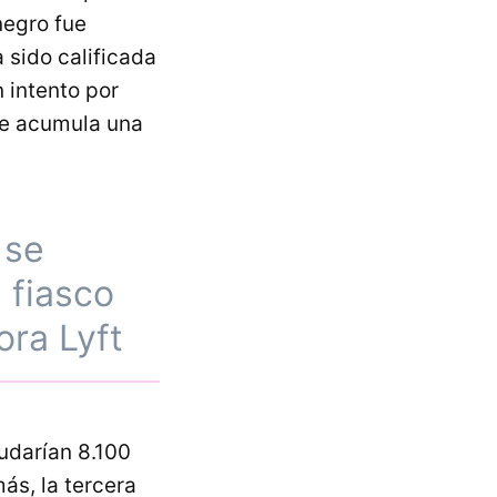
negro fue
 sido calificada
 intento por
que acumula una
 se
 fiasco
ora Lyft
audarían 8.100
ás, la tercera