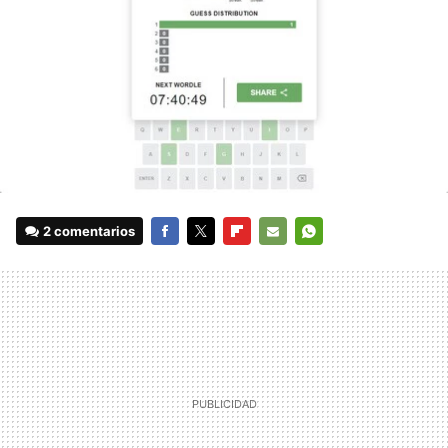
2 comentarios
FACEBOOK
TWITTER
FLIPBOARD
E-
WHATSAPP
MAIL