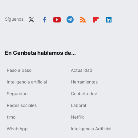
Síguenos
Twit
Fac
You
Tele
RSS
Flip
Link
ter
ebo
tub
gra
boa
edIn
ok
e
m
rd
En Genbeta hablamos de...
Paso a paso
Actualidad
Inteligencia artificial
Herramientas
Seguridad
Genbeta dev
Redes sociales
Laboral
timo
Netflix
WhatsApp
Inteligencia Artificial