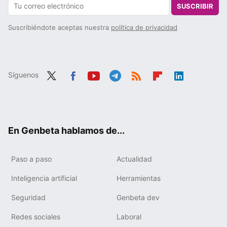
SUSCRIBIR
Suscribiéndote aceptas nuestra
política de privacidad
Síguenos
Twit
Fac
You
Tele
RSS
Flip
Link
ter
ebo
tub
gra
boa
edIn
ok
e
m
rd
En Genbeta hablamos de...
Paso a paso
Actualidad
Inteligencia artificial
Herramientas
Seguridad
Genbeta dev
Redes sociales
Laboral