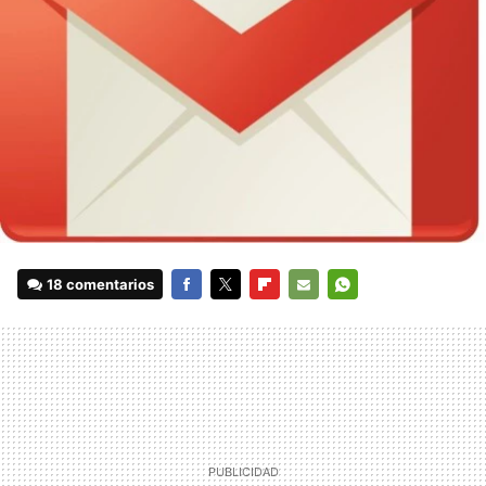
18 comentarios
FACEBOOK
TWITTER
FLIPBOARD
E-
WHATSAPP
MAIL