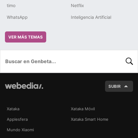
timo
Netflix
WhatsApp
Inteligencia Artificial
VER MÁS TEMAS
BUSC
SUBIR
Xataka
Xataka Móvil
Applesfera
Xataka Smart Home
Mundo Xiaomi