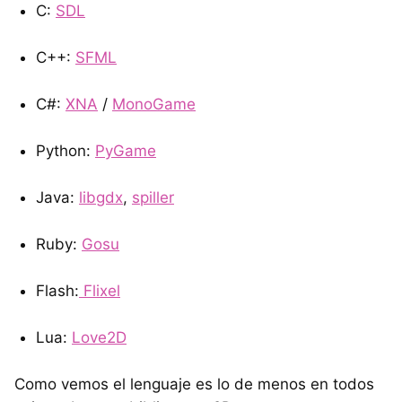
C:
SDL
C++:
SFML
C#:
XNA
/
MonoGame
Python:
PyGame
Java:
libgdx
,
spiller
Ruby:
Gosu
Flash:
Flixel
Lua:
Love2D
Como vemos el lenguaje es lo de menos en todos