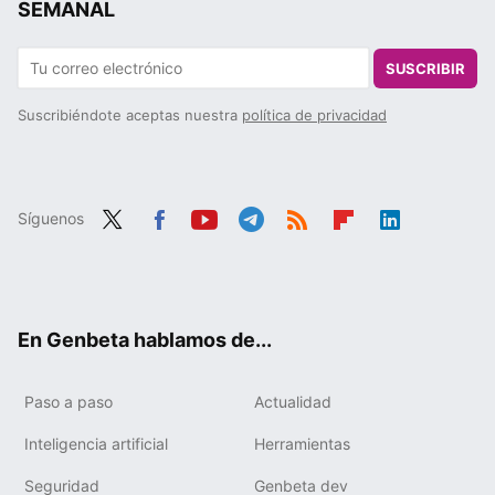
SEMANAL
SUSCRIBIR
Suscribiéndote aceptas nuestra
política de privacidad
Síguenos
Twit
Fac
You
Tele
RSS
Flip
Link
ter
ebo
tub
gra
boa
edIn
ok
e
m
rd
En Genbeta hablamos de...
Paso a paso
Actualidad
Inteligencia artificial
Herramientas
Seguridad
Genbeta dev