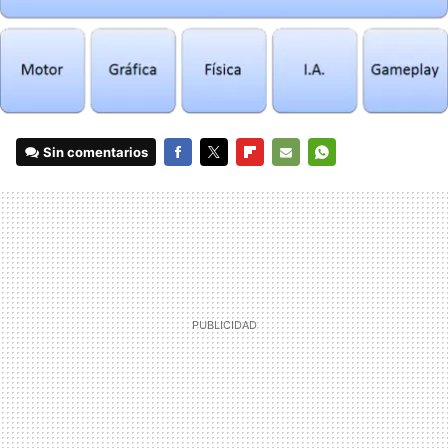
Sin comentarios
FACEBOOK
TWITTER
FLIPBOARD
E-
WHATSAPP
MAIL