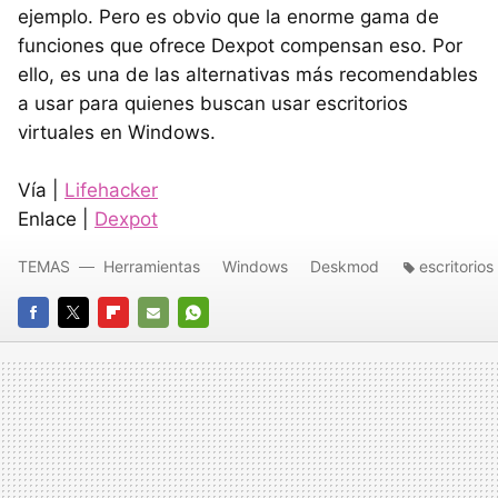
ejemplo. Pero es obvio que la enorme gama de
funciones que ofrece Dexpot compensan eso. Por
ello, es una de las alternativas más recomendables
a usar para quienes buscan usar escritorios
virtuales en Windows.
Vía |
Lifehacker
Enlace |
Dexpot
TEMAS
Herramientas
Windows
Deskmod
escritorios
FACEBOOK
TWITTER
FLIPBOARD
E-
WHATSAPP
MAIL