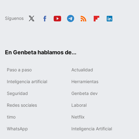
Síguenos
Twit
Fac
You
Tele
RSS
Flip
Link
ter
ebo
tub
gra
boa
edIn
ok
e
m
rd
En Genbeta hablamos de...
Paso a paso
Actualidad
Inteligencia artificial
Herramientas
Seguridad
Genbeta dev
Redes sociales
Laboral
timo
Netflix
WhatsApp
Inteligencia Artificial