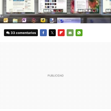
33 comentarios
FACEBOOK
TWITTER
FLIPBOARD
E-
WHATSAPP
MAIL