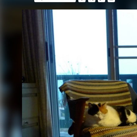
FACEBOOK
TWITTER
FLIPBOARD
E-
MAIL