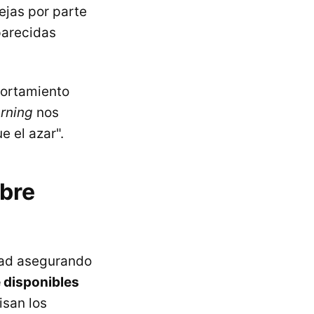
ejas por parte
parecidas
portamiento
rning
nos
e el azar".
obre
idad asegurando
 disponibles
isan los