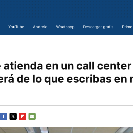
YouTube
Android
Whatsapp
Descargar gratis
Prime
 atienda en un call center
rá de lo que escribas en 
s
FACEBOOK
TWITTER
FLIPBOARD
E-
MAIL