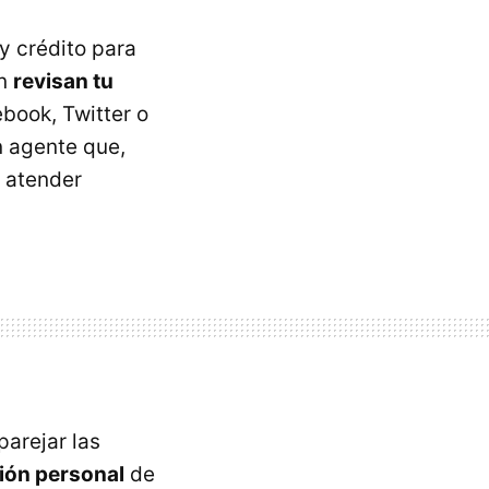
 y crédito para
én
revisan tu
book, Twitter o
un agente que,
o atender
parejar las
ión personal
de