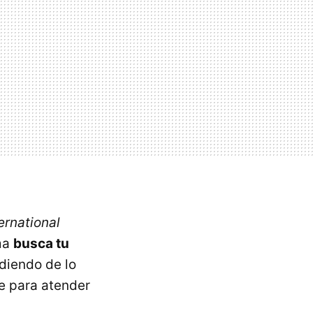
ternational
ema
busca tu
diendo de lo
te para atender