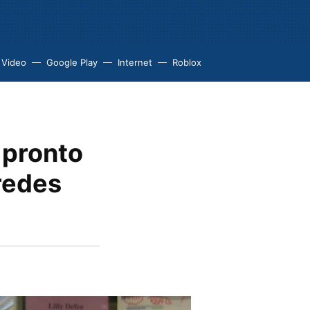
 Video
Google Play
Internet
Roblox
 pronto
redes