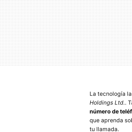
La tecnología l
Holdings Ltd.
. 
número de telé
que aprenda sob
tu llamada.