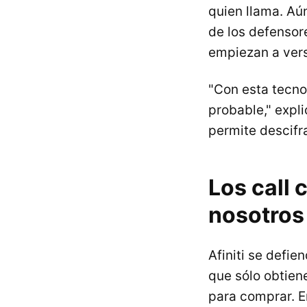
quien llama. Aú
de los defensor
empiezan a ver
"Con esta tecno
probable," expli
permite descifra
Los call
nosotros
Afiniti se defie
que sólo obtien
para comprar. En