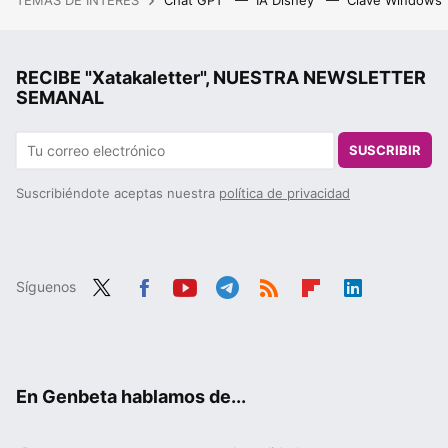
TEMAS DE INTERÉS
Chat GPT
IA Disney
Clave Windows
RECIBE "Xatakaletter", NUESTRA NEWSLETTER
SEMANAL
SUSCRIBIR
Suscribiéndote aceptas nuestra
política de privacidad
Síguenos
Twit
Fac
You
Tele
RSS
Flip
Link
ter
ebo
tub
gra
boa
edIn
ok
e
m
rd
En Genbeta hablamos de...