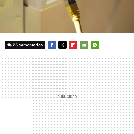
25 comentarios
FACEBOOK
TWITTER
FLIPBOARD
E-
WHATSAPP
MAIL