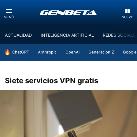
MENÚ
NUEVO
ACTUALIDAD
INTELIGENCIA ARTIFICIAL
REDES SOCIALE
HOY SE HABLA DE
ChatGPT
Anthropic
OpenAI
Generación Z
Google
Siete servicios VPN gratis