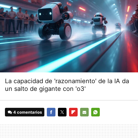
La capacidad de 'razonamiento' de la IA da
un salto de gigante con 'o3'
4 comentarios
FACEBOOK
TWITTER
FLIPBOARD
E-
WHATSAPP
MAIL