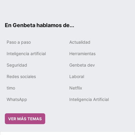
Twit
Fac
You
Tele
RSS
Flip
Link
ter
ebo
tub
gra
boa
edIn
ok
e
m
rd
En Genbeta hablamos de...
Paso a paso
Actualidad
Inteligencia artificial
Herramientas
Seguridad
Genbeta dev
Redes sociales
Laboral
timo
Netflix
WhatsApp
Inteligencia Artificial
VER MÁS TEMAS