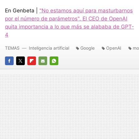
En Genbeta |
"No estamos aquí para masturbarnos
por el número de parámetros". El CEO de OpenAI
quita importancia a lo que más se alababa de GPT-
4
TEMAS
Inteligencia artificial
Google
OpenAI
mo
FACEBOOK
TWITTER
FLIPBOARD
E-
WHATSAPP
MAIL