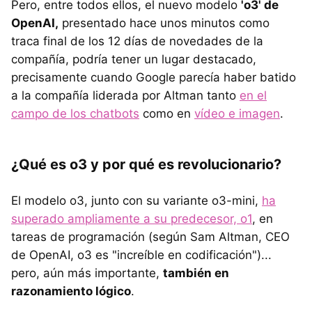
Pero, entre todos ellos, el nuevo modelo
'o3' de
OpenAI,
presentado hace unos minutos como
traca final de los 12 días de novedades de la
compañía, podría tener un lugar destacado,
precisamente cuando Google parecía haber batido
a la compañía liderada por Altman tanto
en el
campo de los chatbots
como en
vídeo e imagen
.
¿Qué es o3 y por qué es revolucionario?
El modelo o3, junto con su variante o3-mini,
ha
superado ampliamente a su predecesor, o1
, en
tareas de programación (según Sam Altman, CEO
de OpenAI, o3 es "increíble en codificación")...
pero, aún más importante,
también en
razonamiento lógico
.